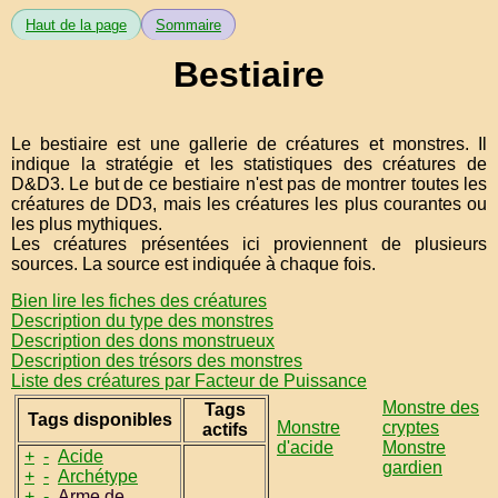
Haut de la page
Sommaire
Bestiaire
Le bestiaire est une gallerie de créatures et monstres. Il
indique la stratégie et les statistiques des créatures de
D&D3. Le but de ce bestiaire n'est pas de montrer toutes les
créatures de DD3, mais les créatures les plus courantes ou
les plus mythiques.
Les créatures présentées ici proviennent de plusieurs
sources. La source est indiquée à chaque fois.
Bien lire les fiches des créatures
Description du type des monstres
Description des dons monstrueux
Description des trésors des monstres
Liste des créatures par Facteur de Puissance
Monstre des
Tags
Tags disponibles
Monstre
cryptes
actifs
d'acide
Monstre
+
-
Acide
gardien
+
-
Archétype
+
-
Arme de