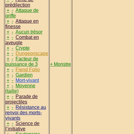
prédilection
+
-
Attaque de
griffe
+
-
Attaque en
finesse
+
-
Aucun trésor
+
-
Combat en
aveugle
+
-
Crypte
+
-
Dungeonscape
+
-
Facteur de
puissance de 3
+ Monstre
+
-
Fiend Folio
+
-
Gardien
+
-
Mort-vivant
+
-
Moyenne
(taille)
+
-
Parade de
projectiles
+
-
Résistance au
renvoi des morts-
vivants
+
-
Science de
l’initiative