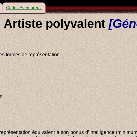
Codex Aventureux
Artiste polyvalent
[Gén
s formes de représentation.
on
présentation équivalent à son bonus d’Intelligence (minimum 