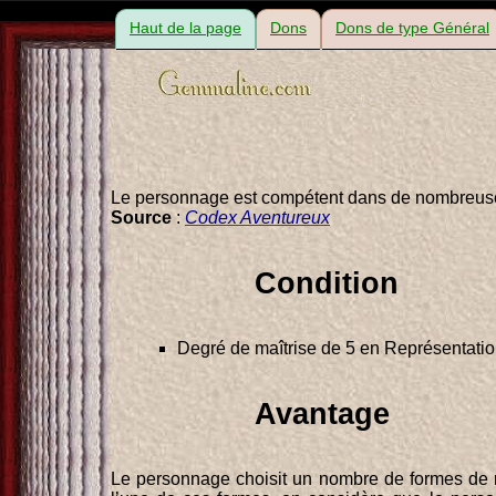
Haut de la page
Dons
Dons de type Général
Le personnage est compétent dans de nombreuse
Source
:
Codex Aventureux
Condition
Degré de maîtrise de 5 en Représentati
Avantage
Le personnage choisit un nombre de formes de re