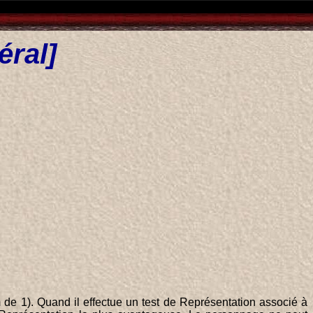
éral]
de 1). Quand il effectue un test de Représentation associé à