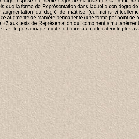
sonnage dispose du même degré de maîtrise que sa forme de 
ois que la forme de Représentation dans laquelle son degré de 
augmentation du degré de maîtrise (du moins virtuelleme
gence augmente de manière permanente (une forme par point de 
e +2 aux tests de Représentation qui combinent simultanément
s ce cas, le personnage ajoute le bonus au modificateur le plu