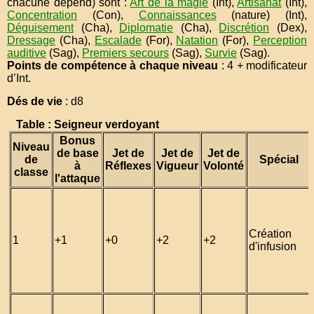
chacune dépend) sont :
Art de la magie
(Int),
Artisanat
(Int),
Concentration
(Con),
Connaissances
(nature) (Int),
Déguisement
(Cha),
Diplomatie
(Cha),
Discrétion
(Dex),
Dressage
(Cha),
Escalade
(For),
Natation
(For),
Perception
auditive
(Sag),
Premiers secours
(Sag),
Survie
(Sag).
Points de compétence à chaque niveau
: 4 + modificateur
d’Int.
Dés de vie
: d8
Table : Seigneur verdoyant
Bonus
Niveau
de base
Jet de
Jet de
Jet de
de
Spécial
à
Réflexes
Vigueur
Volonté
classe
l'attaque
Création
1
+1
+0
+2
+2
d'infusion