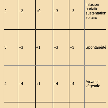
Infusion
parfaite,
2
+2
+0
+3
+3
sustentation
solaire
3
+3
+1
+3
+3
Spontanéité
Aisance
4
+4
+1
+4
+4
végétale