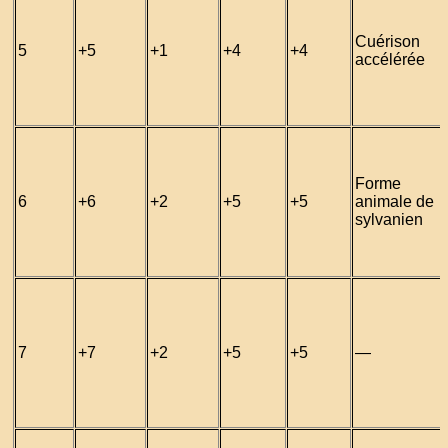
Cuérison
5
+5
+1
+4
+4
accélérée
Forme
6
+6
+2
+5
+5
animale de
sylvanien
7
+7
+2
+5
+5
—