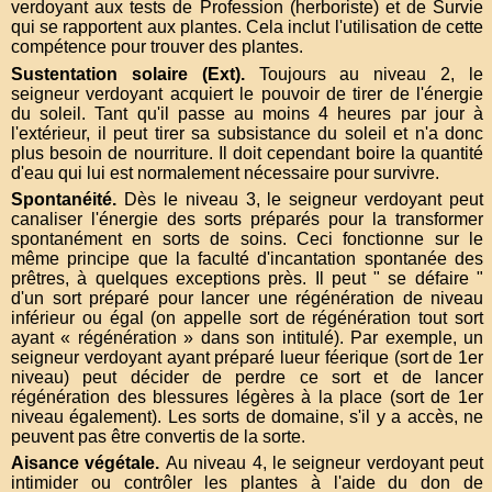
verdoyant aux tests de Profession (herboriste) et de Survie
qui se rapportent aux plantes. Cela inclut l'utilisation de cette
compétence pour trouver des plantes.
Sustentation solaire (Ext)
Toujours au niveau 2, le
seigneur verdoyant acquiert le pouvoir de tirer de l'énergie
du soleil. Tant qu'il passe au moins 4 heures par jour à
l'extérieur, il peut tirer sa subsistance du soleil et n'a donc
plus besoin de nourriture. Il doit cependant boire la quantité
d'eau qui lui est normalement nécessaire pour survivre.
Spontanéité
Dès le niveau 3, le seigneur verdoyant peut
canaliser l'énergie des sorts préparés pour la transformer
spontanément en sorts de soins. Ceci fonctionne sur le
même principe que la faculté d'incantation spontanée des
prêtres, à quelques exceptions près. Il peut " se défaire "
d'un sort préparé pour lancer une régénération de niveau
inférieur ou égal (on appelle sort de régénération tout sort
ayant « régénération » dans son intitulé). Par exemple, un
seigneur verdoyant ayant préparé lueur féerique (sort de 1er
niveau) peut décider de perdre ce sort et de lancer
régénération des blessures légères à la place (sort de 1er
niveau également). Les sorts de domaine, s'il y a accès, ne
peuvent pas être convertis de la sorte.
Aisance végétale
Au niveau 4, le seigneur verdoyant peut
intimider ou contrôler les plantes à l'aide du don de