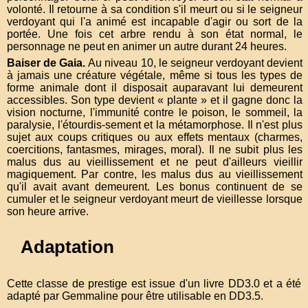
volonté. Il retourne à sa condition s'il meurt ou si le seigneur
verdoyant qui l'a animé est incapable d'agir ou sort de la
portée. Une fois cet arbre rendu à son état normal, le
personnage ne peut en animer un autre durant 24 heures.
Baiser de Gaia
Au niveau 10, le seigneur verdoyant devient
à jamais une créature végétale, même si tous les types de
forme animale dont il disposait auparavant lui demeurent
accessibles. Son type devient « plante » et il gagne donc la
vision nocturne, l'immunité contre le poison, le sommeil, la
paralysie, l'étourdis-sement et la métamorphose. Il n'est plus
sujet aux coups critiques ou aux effets mentaux (charmes,
coercitions, fantasmes, mirages, moral). Il ne subit plus les
malus dus au vieillissement et ne peut d'ailleurs vieillir
magiquement. Par contre, les malus dus au vieillissement
qu'il avait avant demeurent. Les bonus continuent de se
cumuler et le seigneur verdoyant meurt de vieillesse lorsque
son heure arrive.
Adaptation
Cette classe de prestige est issue d'un livre DD3.0 et a été
adapté par Gemmaline pour être utilisable en DD3.5.