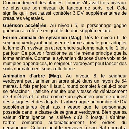
Commandement des plantes, comme s'il avait trois niveaux
de plus que son niveau de lanceur de sorts réel. Cela
signifie qu'il peut aussi contrôler 3 DV supplémentaires de
créatures végétales.
Guérison accélérée
Au niveau 5, le personnage gagne
guérison accélérée en qualité de don supplémentaire.
Forme animale de sylvanien (Mag)
Dès le niveau 6, le
seigneur verdoyant peut user de forme animale pour adopter
la forme d'un sylvanien et reprendre sa forme naturelle, 1 fois
par jour. Ce pouvoir fonctionne sur le même principe que la
forme animale. Comme le sylvanien dispose d'une voix et de
multiples appendices, le seigneur verdoyant peut lancer des
sorts normalement sous cette forme.
Animation d'arbre (Mag)
Au niveau 8, le seigneur
verdoyant peut animer un arbre situé dans un rayon de 54
mètres, 1 fois par jour. Il faut 1 round complet à celui-ci pour
se déraciner. Il affiche ensuite une vitesse de déplacement
de 9 mètres et combat comme un sylvanien pour ce qui est
des attaques et des dégâts. L'arbre gagne un nombre de DV
supplémentaires égal aux niveaux que le personnage
possède dans la classe de seigneur verdoyant. Bien que sa
valeur d'Intelligence ne s'élève qu'à 2 lorsqu'il s'anime,
l'arbre comprend automatiquement les ordres du
personnage. Celui-ci peut le renvoyer à son état normal à