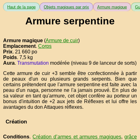
Haut de la page
Objets magiques par prix
Armure magique
Gu
Armure serpentine
Armure magique
(
Armure de cuir
)
Emplacement
.
Corps
Prix
. 21 660 po
Poids
. 7,5 kg
Aura
.
Transmutation
modérée (niveau 9 de lanceur de sorts)
Cette armure de cuir +3 semble être confectionnée à partir
de peaux d'un ou plusieurs grands serpents. Bien que
certains prétendent que l'armure serpentine est faite avec la
peau d'un naga, personne ne l'a jamais prouvé. En plus de
sa valeur en tant qu'armure, cet objet confère au porteur un
bonus d'intuition de +2 aux jets de Réflexes et lui offre les
avantages du don Attaques réflexes.
Création
Conditions
.
Création d’armes et armures magiques
,
grâce